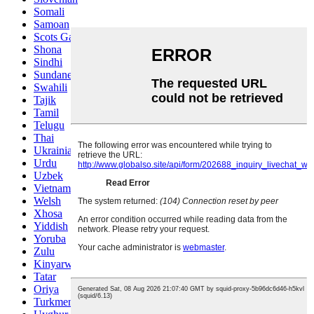
Somali
Samoan
Scots Gaelic
Shona
Sindhi
Sundanese
Swahili
Tajik
Tamil
Telugu
Thai
Ukrainian
Urdu
Uzbek
Vietnamese
Welsh
Xhosa
Yiddish
Yoruba
Zulu
Kinyarwanda
Tatar
Oriya
Turkmen