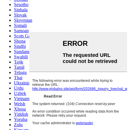
Sesotho
Sinhala
Slovak
Slovenian
Somali
Samoan
Scots Gaelic
Shona
Sindhi
Sundanese
Swahili
Tajik
Tamil
Telugu
Thai
Ukrainian
Urdu
Uzbek
Vietnamese
Welsh
Xhosa
Yiddish
Yoruba
Zulu
Kinyarwanda