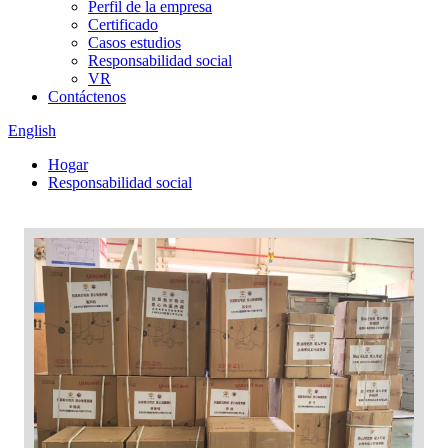
Perfil de la empresa
Certificado
Casos estudios
Responsabilidad social
VR
Contáctenos
English
Hogar
Responsabilidad social