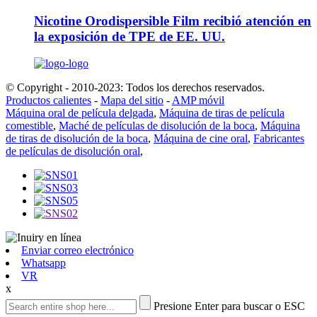
Nicotine Orodispersible Film recibió atención en
la exposición de TPE de EE. UU.
© Copyright - 2010-2023: Todos los derechos reservados.
Productos calientes
-
Mapa del sitio
-
AMP móvil
Máquina oral de película delgada
,
Máquina de tiras de película
comestible
,
Maché de películas de disolución de la boca
,
Máquina
de tiras de disolución de la boca
,
Máquina de cine oral
,
Fabricantes
de películas de disolución oral
,
Enviar correo electrónico
Whatsapp
VR
x
Presione Enter para buscar o ESC