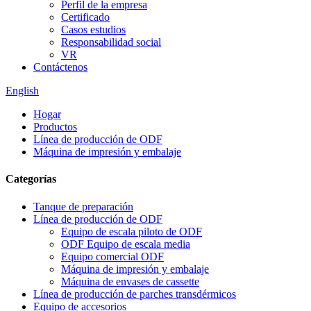
Perfil de la empresa
Certificado
Casos estudios
Responsabilidad social
VR
Contáctenos
English
Hogar
Productos
Línea de producción de ODF
Máquina de impresión y embalaje
Categorías
Tanque de preparación
Línea de producción de ODF
Equipo de escala piloto de ODF
ODF Equipo de escala media
Equipo comercial ODF
Máquina de impresión y embalaje
Máquina de envases de cassette
Línea de producción de parches transdérmicos
Equipo de accesorios