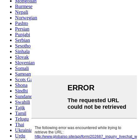
Mongolian
Burmese
Nepali
Norwegian
Pashto
Persian
Punjabi
Serbian
Sesotho
Sinhala
Slovak
Slovenian
Somali
Samoan
Scots Gaelic
Shona
Sindhi
Sundanese
Swahili
Tajik
Tamil
Telugu
Thai
Ukrainian
Urdu