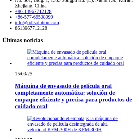
No. 301, Bldg. 1, 1555 Songpu Rd. (E), Nanbin St., Rui'an,
Zhejiang, China
+86-13967712128
+86-577-65538999
info@odfsolution.com
8613967712128
Últimas noticias
15/03/25
Máquina de envasado de película oral
completamente automática: solución de
empaque eficiente y precisa para productos de
cuidado oral