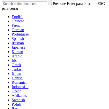
Presione Enter para buscar o ESC
para cerrar
English
Chinese
French
German
Portuguese
Spanish
Russian
Japanese
Korean
Arabic
Irish
Greek
Turkish
Italian
Danish
Romanian
Indonesian
Czech
Afrikaans
Swedish
Polish
Basque